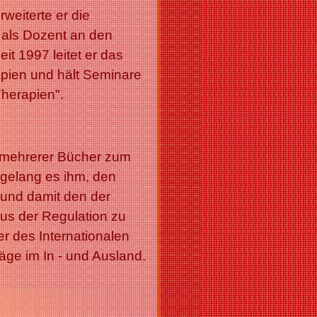
weiterte er die
als Dozent an den
it 1997 leitet er das
apien und hält Seminare
Therapien".
or mehrerer Bücher zum
gelang es ihm, den
nd damit den der
s der Regulation zu
er des Internationalen
äge im In - und Ausland.