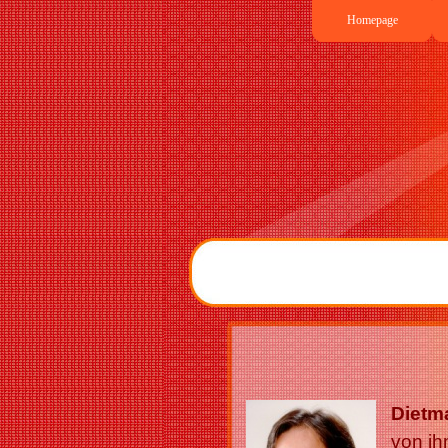
Homepage
Dietm
von ih