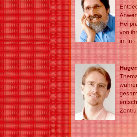
Entdec
Anwend
Heilpr
von ih
im In 
Hagen
Thema 
wahre
gesam
entsch
Zentru