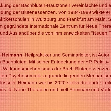
kung der Bachblüten-Hautzonen vereinfachte und er
ung der Blütenessenzen. Von 1984-1989 wirkte er 
aktikerschulen in Würzburg und Frankfurt am Main. Se
m gegründete Internationale Zentrum für Neue Ther
- und Auslandüber die von ihm entwickelten "Neuen 
 Heimann
, Heilpraktiker und Seminarleiter, ist Aut
Bachblüten. Mit seiner Entdeckung der »R-Relais« 
n Wirkungsmechanismus der Bach-Blütenessenzen u
ten Psychosomatik zugrunde liegenden Mechanismu
lüsseln. Heimann war bis 2020 stellvertretender Leit
ms für Neue Therapien und hielt Seminare und Vortr