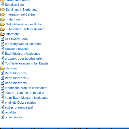
Speciale links
Seminars in Nederland
Internationaal Centrum
Instagram
Geluidskunst op YouTube
E-Mail naar Dietmar Krämer
informatie
Dr.Edward Bach
bereiding van de bloesems
nieuwe therapieën
Bach-bloesem huidzones
druppels voor noodgevallen
YouTube-lezingen in het Engels
literatuur
Bach-bloesems
Bach-bloesems 2
Bach-bloesems 3
etherische oliën en edelstenen
kleuren, klanken en metalen
kaart Bach-bloesem huidzones
originele Duitse edities
edities vreemde taal
redaktie
privacybeleid